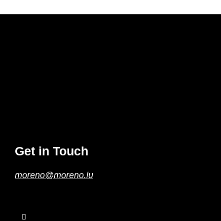
FANI Ristorante
par
info
|
Avr 2, 2016
« Entrées précédentes
Get in Touch
moreno@moreno.lu
