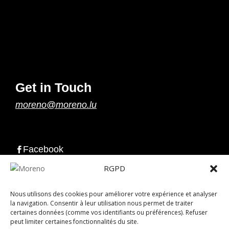
Get in Touch
moreno@moreno.lu
Facebook

Instagram

RGPD
LinkedIn

Nous utilisons des cookies pour améliorer votre expérience et analyser
la navigation. Consentir à leur utilisation nous permet de traiter
certaines données (comme vos identifiants ou préférences). Refuser
peut limiter certaines fonctionnalités du site.