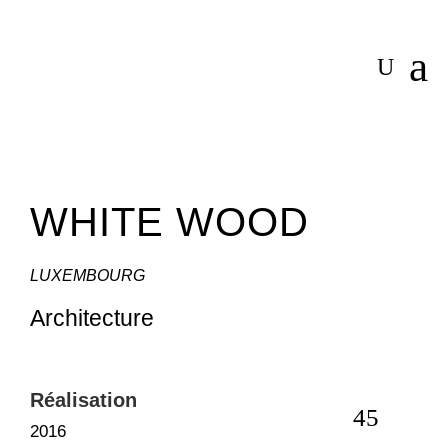
a
U
WHITE WOOD
LUXEMBOURG
Architecture
Réalisation
Prestatio
2016
Architectur