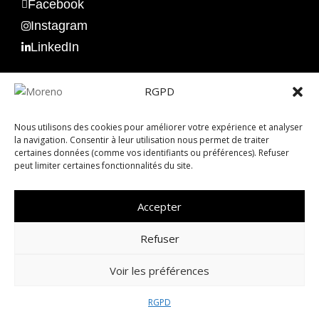
Facebook

Instagram

LinkedIn

RGPD
Lundi au vendredi de 8h à 18h.
Nous utilisons des cookies pour améliorer votre expérience et analyser
la navigation. Consentir à leur utilisation nous permet de traiter
certaines données (comme vos identifiants ou préférences). Refuser
peut limiter certaines fonctionnalités du site.
Accepter
Refuser
Voir les préférences
Made with love by
RGPD