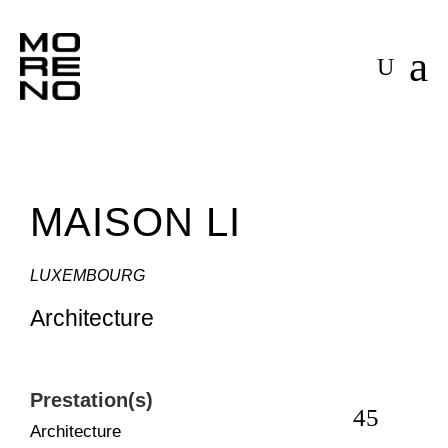
a
U
MAISON LI
LUXEMBOURG
Architecture
Prestation(s)
Classe é
Architecture
BB