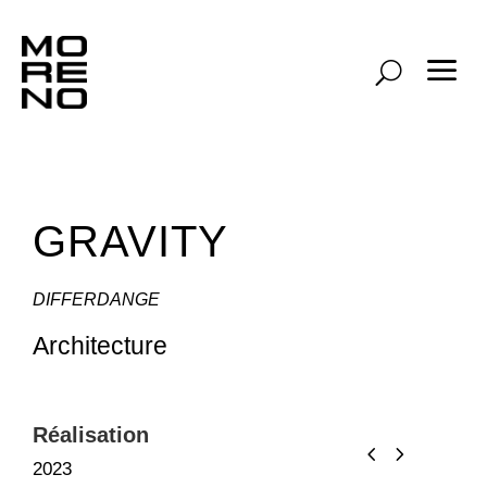
a
U
GRAVITY
DIFFERDANGE
Architecture
Réalisation
Prestatio
2023
Architectur