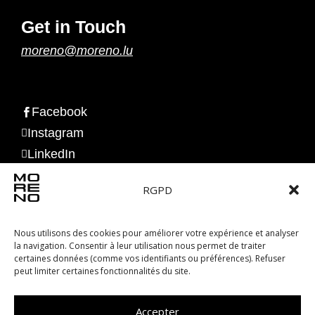
Get in Touch
moreno@moreno.lu
Facebook

Instagram

LinkedIn

RGPD
Lundi au vendredi de 8h à 18h.
Nous utilisons des cookies pour améliorer votre expérience et analyser
la navigation. Consentir à leur utilisation nous permet de traiter
certaines données (comme vos identifiants ou préférences). Refuser
peut limiter certaines fonctionnalités du site.
Accepter